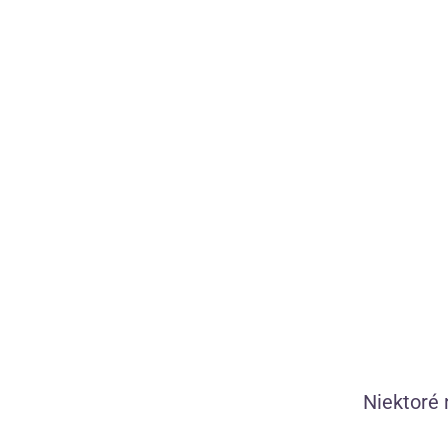
Diskrétna doprava
zadarmo nad 50 Eur
1 449 vlastnýc
90 dní na
bezplatné vrátenie
Kamila, Verča
Všetko na sklade,
zajtra doručíme
ťa prevedú sv
Niektoré 