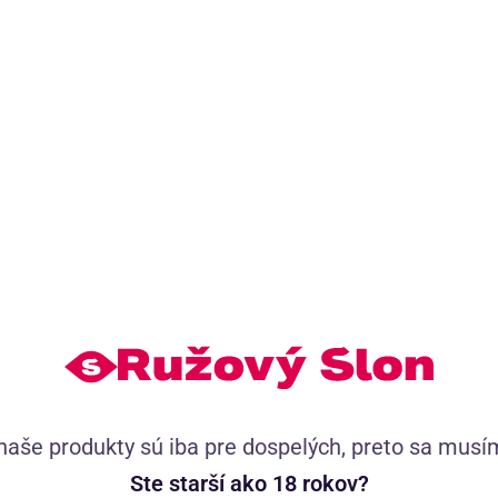
h videí
52 504 používateľských recenzi
 a Dominika
Tisíce príbehov pre tvoju inšpirá
etom sexu
naše produkty sú iba pre dospelých, preto sa musí
Ste starší ako 18 rokov?