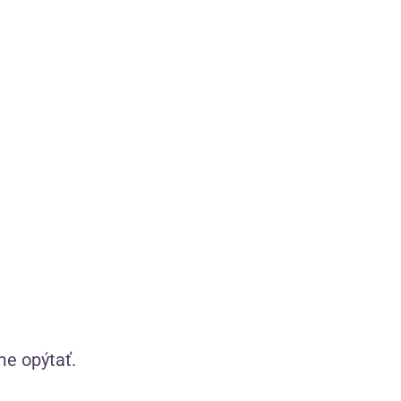
Zobraziť produkty značky HOT
í
2 190 starostlivo vybraných produktov
ciu
Len tie, ktoré sami používame
me opýtať.