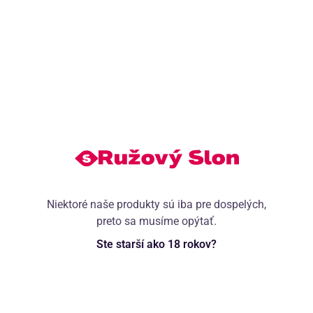
od 126,09
€
37,90
€
189
€
54,90
€
30,32
€
so zľavovým kupónom
LETO20
VYBERTE VARIANT
Atest
Niektoré naše produkty sú iba pre dospelých,
preto sa musíme opýtať.
Ste starší ako 18 rokov?