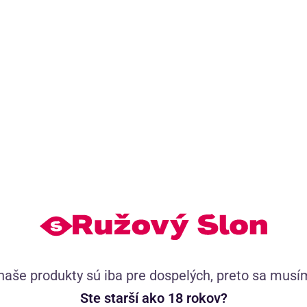
 dimenzie rozkoše s tekutým
Jemný čistiaci a hydratačný ole
torý kombinuje rastlinné výťažky
partie s kokosovým olejom a v
 lahodnú vôňu medu pre
čistí, hydratuje a zanecháva p
ý zážitok.
prevoňanú.
(3)
Momentálne
nedostupné
14,77
€
,57
€
19,30
34,90
€
+
naše produkty sú iba pre dospelých, preto sa musí
Ste starší ako 18 rokov?