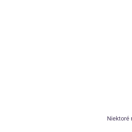
Provedenie pomôcky:
(1)
Cestovné
Veľkosť pomôcky:
(2)
Malý
Objavte nové
vibrátorom, k
z Amazónie a
nezabudnuteľn
ZRUŠIŤ FILTRE
Skladom
21
—
Niektoré 