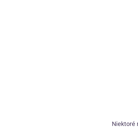
Ochranné pracie vrecko Wash Bag
Tip
Niektoré 