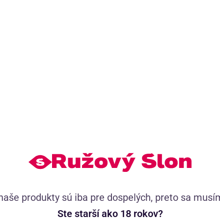
Odporúčame prikúpiť
(6)
Sviečka SM Wax Play (100 ml)
naše produkty sú iba pre dospelých, preto sa musí
Ste starší ako 18 rokov?