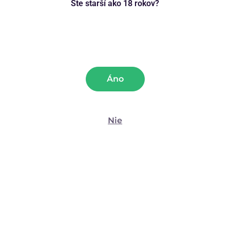
súhlasu
Ste starší ako 18 rokov?
Preferencie
Tip
Tip
Darček
Atest
Štatistiky
Darček
Áno
Marketing
Nie
Zobraziť detaily
Uškový vibrátor Little
Silikónová násada
Bunny (10,2 cm)
Akuwand G-Spot
Povoliť všetko
(29)
(14)
Povoliť výber
37,94
€
20,35
€
54,90
€
29,90
€