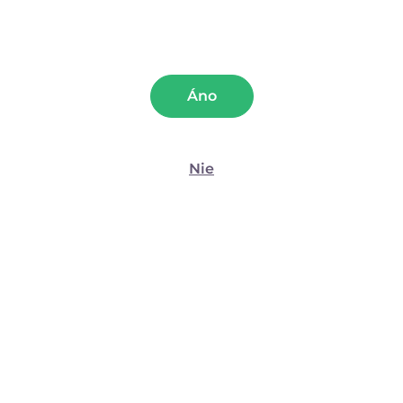
Preferencie
Štatistiky
Áno
Marketing
osi 1
( 52 )
2 recenzie
Nie
Ženatý/vydatá
Zobraziť detaily
Tvar
Klady
Veľkosť
Materiál
Povoliť všetko
Farba
Cena
Žiadne
Povoliť výber
Zápory
Použitie pomôcky:
V páre
Odmietnuť
Miesto:
V spálni